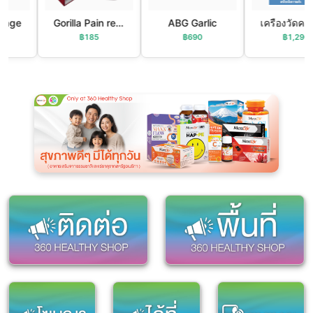
ge
Gorilla Pain relief
ABG Garlic
เครืองวัดควา
฿185
฿690
฿1,290