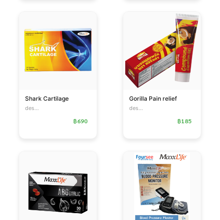
Shark Cartilage
Gorilla Pain relief
des...
des...
฿690
฿185