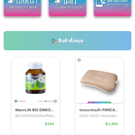
MaxxLife BIO GINKGO ช่วยชะลอความเสื่อมของเซลล์ในร่างกาย ช่วยบำรุงสมองเสริมส้รางความจำ
หมอนแพนเค้ก PANCAKE PILLOW รุ่น Standard
BIO GINKGOช่วยส่งเสริมคว...
SUIMI SLEEP หมอนแพนเค้ก ...
฿390
฿2,890