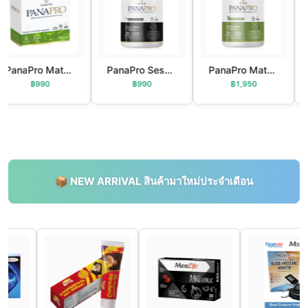
PanaPro Matcha Green Tea
PanaPro Sesame 800g
PanaPro Matcha Green Tea
฿990
฿990
฿1,950